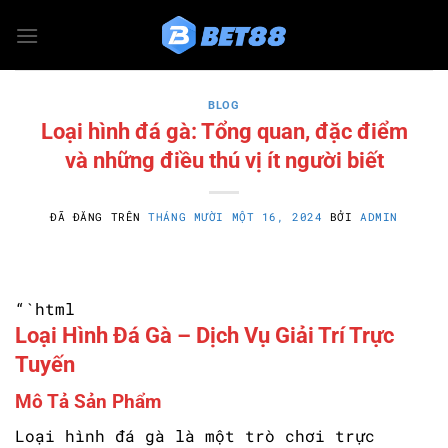
Chuyển
đến
nội
dung
BLOG
Loại hình đá gà: Tổng quan, đặc điểm
và những điều thú vị ít người biết
ĐÃ ĐĂNG TRÊN
THÁNG MƯỜI MỘT 16, 2024
BỞI
ADMIN
“`html
Loại Hình Đá Gà – Dịch Vụ Giải Trí Trực
Tuyến
Mô Tả Sản Phẩm
Loại hình đá gà là một trò chơi trực