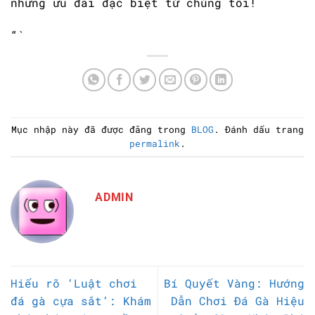
những ưu đãi đặc biệt từ chúng tôi!
“`
Mục nhập này đã được đăng trong
BLOG
. Đánh dấu trang
permalink
.
ADMIN
Hiểu rõ ‘Luật chơi
Bí Quyết Vàng: Hướng
đá gà cựa sắt’: Khám
Dẫn Chơi Đá Gà Hiệu