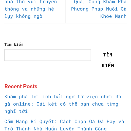
phá thú vui truyền
Quả, Cùng Khám Phá
thống và những hệ
Phương Pháp Nuôi Gà
lụy không ngờ
Khỏe Mạnh
Tìm kiếm
TÌM
KIẾM
Recent Posts
Khám phá lợi ích bất ngờ từ việc chơi đá
gà online: Cái kết có thể bạn chưa từng
nghĩ tới
Cẩm Nang Bí Quyết: Cách Chọn Gà Đá Hay và
Trở Thành Nhà Huấn Luyện Thành Công